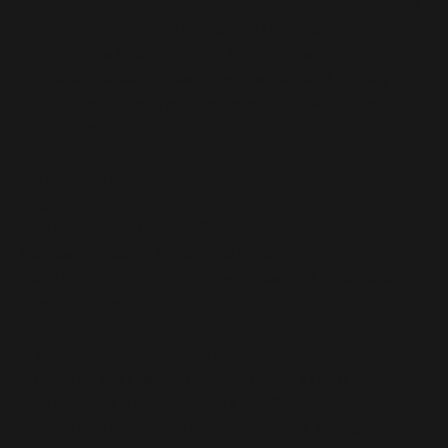
is hosszú élettartamot biztosít, így a motocross
és enduro versenysportok dekorálásában az
„USA minőséget” nyújtja Magyarországon.
Sokféle kiegészítő extrával is kérhető, amely
különlegesen egyedi megjelenést biztosít a
motordnak.
Fólia vastagság:
850 micron (0,85mm)
Ragasztó:
extra erős
Laminátum:
tükörfényű vagy matt
Kiegészítő extrák (felár ellenében):
fluo,
metalizált, króm, , hologram, textúrált és ezek
kombinációja.
A közel 1 mm vastag matrica a legkomolyabb
behatásoknak is ellenáll. A körültekintő
felhelyezés után ezt csak vésővel lehet
eltávolítani :) A hard enduro riderek kedvence.