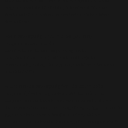
sportolóknak és hobbistáknak ajánljuk. Erős
ragasztóval és tükörfényű lamináló fóliával
értékesítjük a prémium hatásfok biztosítása
érdekében.
Fólia vastagság:
600 micron (0,6mm)
Ragasztó:
extra erős
Laminátum:
tükörfényű vagy matt
Kiegészítő extrák (felár ellenében):
fluo,
metalizált, króm, , hologram, textúrált és ezek
kombinációja.
A 0,6 mm-es vastagságával és extra erős
ragasztójával a legkedveltebb termékünk.
Légcsatornás kialakításának köszönhetően a
felragasztást nagyban megkönnyíti, így minimális
gyakorlattal rendelkezők is könnyebben
boldogulhatnak vele. Versenykörülmények között