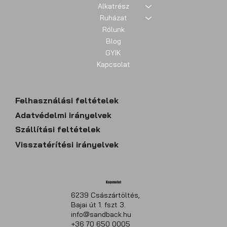
Alkatrész
Ruházat
Rólunk
Blog
GYIK
Kapcsolat
Felhasználási feltételek
​Adatvédelmi irányelvek
Szállítási feltételek
Visszatérítési irányelvek
Kapcsolat
6239 Császártöltés,
Bajai út 1. fszt 3.
info@sandback.hu
+36 70 650 0005