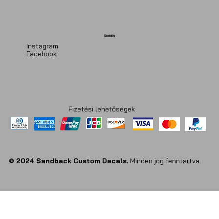
Socials
Instagram
Facebook
Fizetési lehetőségek
© 2024 Sandback Custom Decals.
Minden jog fenntartva.