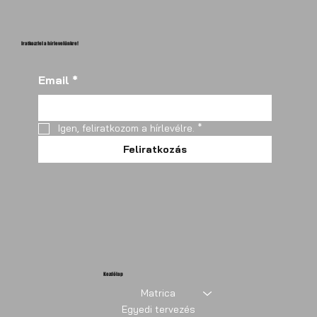
Iratkozz fel a hírlevelünkre!
Email
*
Igen, feliratkozom a hírlevélre.
*
Feliratkozás
Kezdőlap
Matrica
Egyedi tervezés