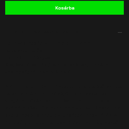
Kosárba
TERMÉKLEÍRÁS (VASTAGSÁGOK)
Fólia vastagság:
400 micron (0,4mm)
Ragasztó:
erős
Laminátum:
fényes
Kiegészítő extrák (felár ellenében):
Ennél a
vastagságnál nem elérhető.
A 400 micron (0,4mm) vastag fólia belépő szintet
jelent a prémium minőségű matricaszettek
világába. Főként enduro és utcai motorosok
számára készítjük, azonban a vízi extrémsportok
szerelmesei is nagy biztonsággal használják. A
hangsúly a hobbi felhasználáson van, így kezdő