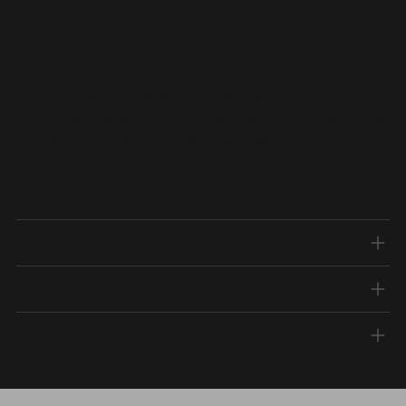
Extrém felhasználásra, erdőbe, patakba, hegyi
sziklák közé. A többi termékhez hasonlóan extra
erős ragasztós, légcsatornás alappal. A 850
micron vastagságú matricaszett - a jelenleg
Magyarországon elérhető legvastagabb
motordekorációs fólia - kizárólag nálunk kapható.
Minden alap matricaszett fényes, hacsak nem
választasz mellé speciális effektet és ajándék 10
db Mini startszám matrica jár mellé.
SZÁLLÍTÁSI FELTÉTELEK
FIZETÉSI MÓDOK
MATRICA SZÁRMAZÁSA