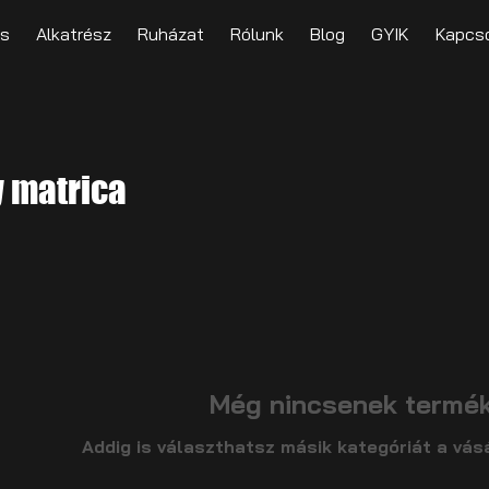
és
Alkatrész
Ruházat
Rólunk
Blog
GYIK
Kapcso
y matrica
Még nincsenek terméke
Addig is választhatsz másik kategóriát a vás