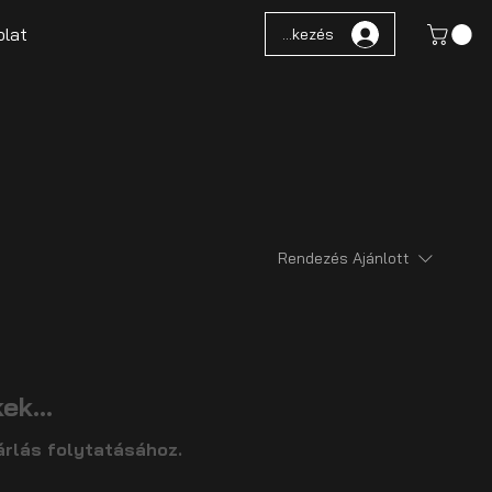
lat
Bejelentkezés
Rendezés
Ajánlott
k...
árlás folytatásához.