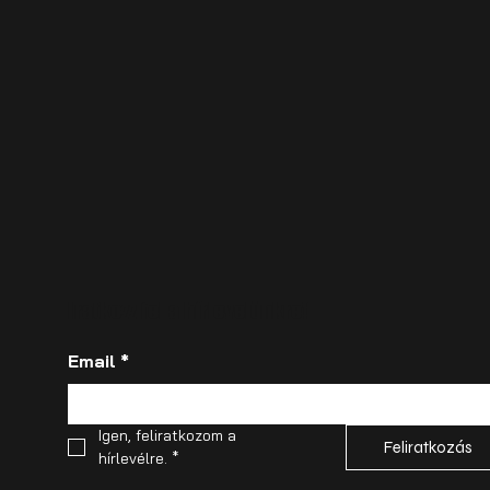
Iratkozz fel a hírlevelünkre!
Email
*
Igen, feliratkozom a 
Feliratkozás
hírlevélre.
*