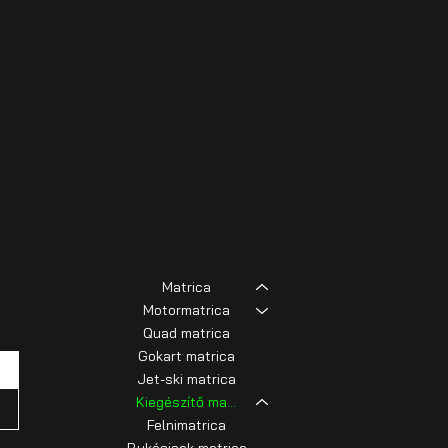
Kezdőlap
Felhasználási fel
tételek
Matrica
Motormatrica
​Adatvédelmi
Quad matrica
irányelvek
Gokart matrica
Szállítási
Jet-ski matrica
feltételek
Kiegészítő matricák
Visszatérítési
Felnimatrica
irányelvek