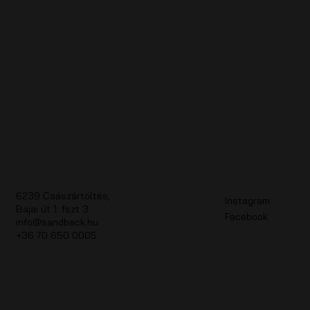
Kapcsolat
Socials
6239 Császártöltés,
Instagram
Bajai út 1. fszt 3.
Facebook
info@sandback.hu
+36 70 650 0005