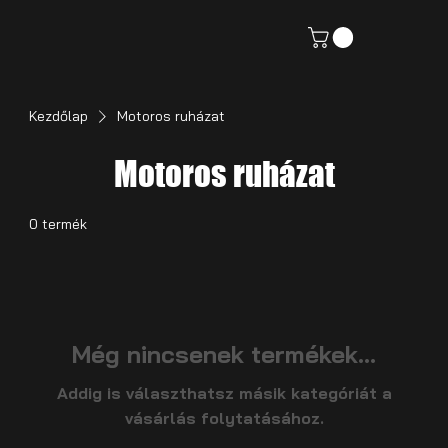
Kezdőlap
Motoros ruházat
Motoros ruházat
0 termék
Még nincsenek termékek...
Addig is választhatsz másik kategóriát a
vásárlás folytatásához.