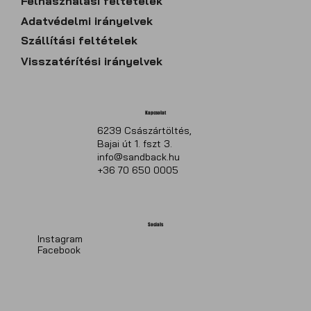
Felhasználási feltételek
​Adatvédelmi irányelvek
Szállítási feltételek
Visszatérítési irányelvek
Kapcsolat
6239 Császártöltés,
Bajai út 1. fszt 3.
info@sandback.hu
+36 70 650 0005
Socials
Instagram
Facebook