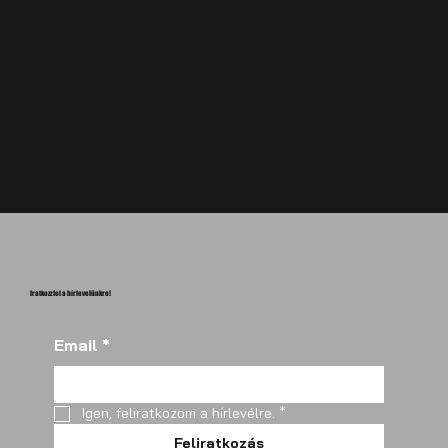
Iratkozz fel a hírlevelünkre!
Email
*
Igen, feliratkozom a hírlevélre.
*
Feliratkozás