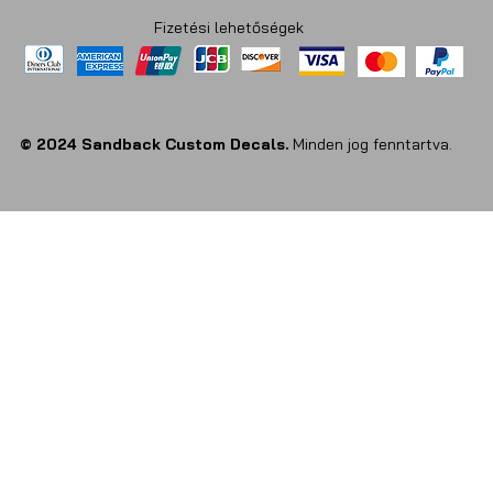
Fizetési lehetőségek
© 2024 Sandback Custom Decals.
Minden jog fenntartva.