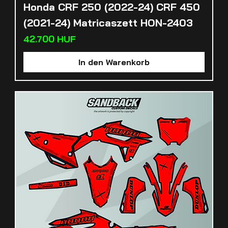
Honda CRF 250 (2022-24) CRF 450
(2021-24) Matricaszett HON-2403
Preis
42.700 HUF
In den Warenkorb