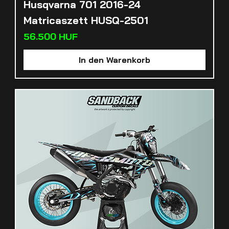
Husqvarna 701 2016-24
Matricaszett HUSQ-2501
Preis
56.500 HUF
In den Warenkorb