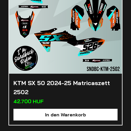
KTM SX 50 2024-25 Matricaszett
2502
Preis
42.700 HUF
In den Warenkorb