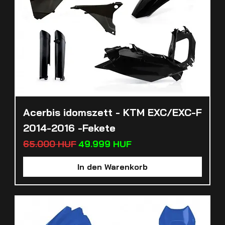
Acerbis idomszett - KTM EXC/EXC-F
2014-2016 -Fekete
Standardpreis
Sale-Preis
65.000 HUF
49.999 HUF
In den Warenkorb