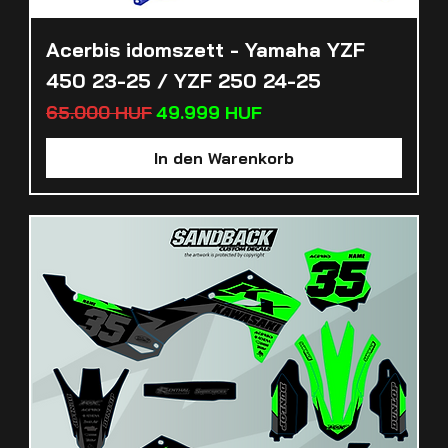
Acerbis idomszett - Yamaha YZF
450 23-25 / YZF 250 24-25
Standardpreis
Sale-Preis
65.000 HUF
49.999 HUF
In den Warenkorb