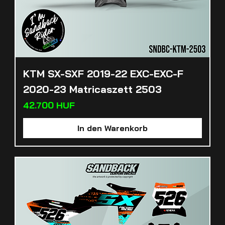
KTM SX-SXF 2019-22 EXC-EXC-F
2020-23 Matricaszett 2503
Preis
42.700 HUF
In den Warenkorb