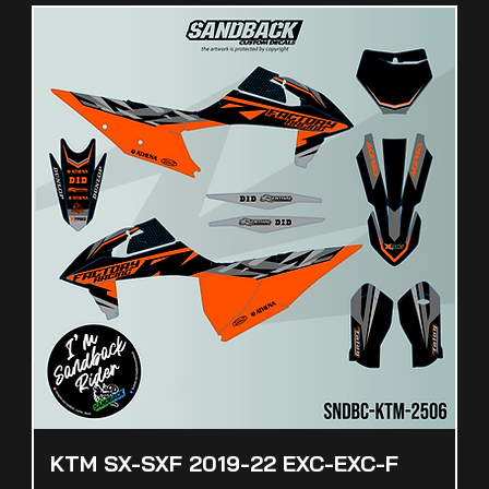
KTM SX-SXF 2019-22 EXC-EXC-F