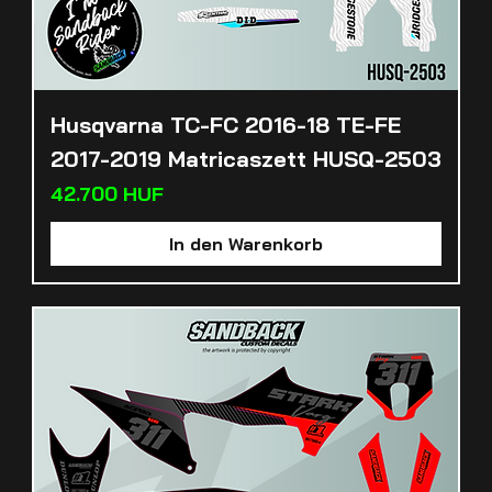
Husqvarna TC-FC 2016-18 TE-FE
2017-2019 Matricaszett HUSQ-2503
Preis
42.700 HUF
In den Warenkorb