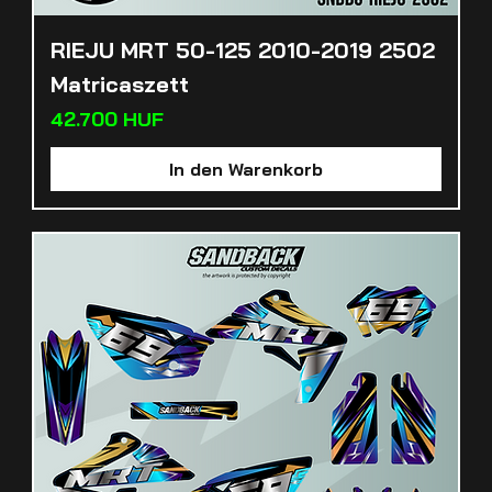
RIEJU MRT 50-125 2010-2019 2502
Matricaszett
Preis
42.700 HUF
In den Warenkorb