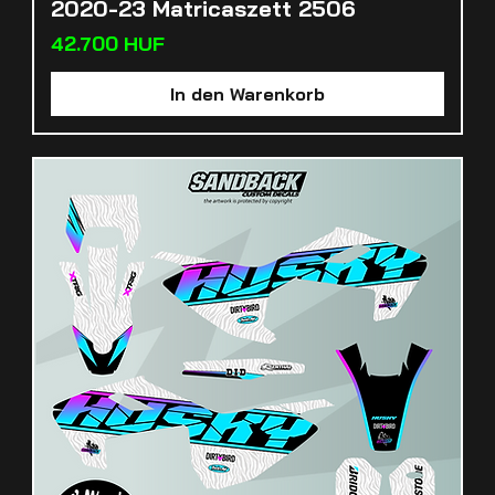
2020-23 Matricaszett 2506
Preis
42.700 HUF
In den Warenkorb