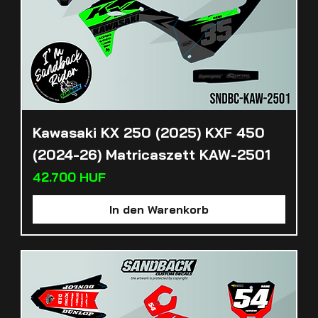
Kawasaki KX 250 (2025) KXF 450
(2024-26) Matricaszett KAW-2501
Preis
42.700 HUF
In den Warenkorb