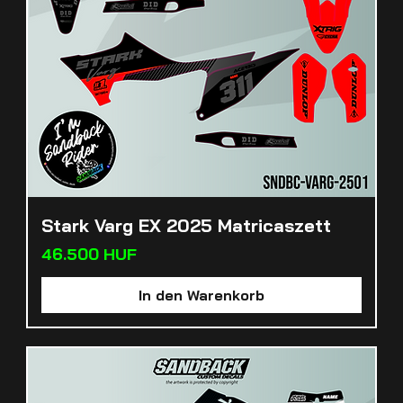
Stark Varg EX 2025 Matricaszett
Preis
46.500 HUF
In den Warenkorb