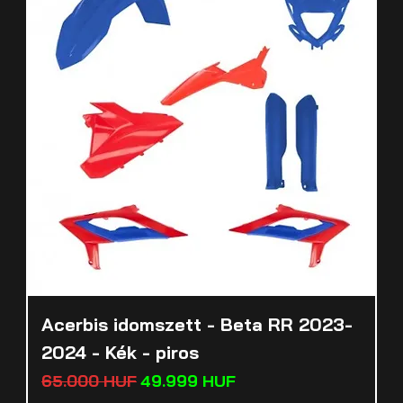
Acerbis idomszett - Beta RR 2023-
2024 - Kék - piros
Standardpreis
Sale-Preis
65.000 HUF
49.999 HUF