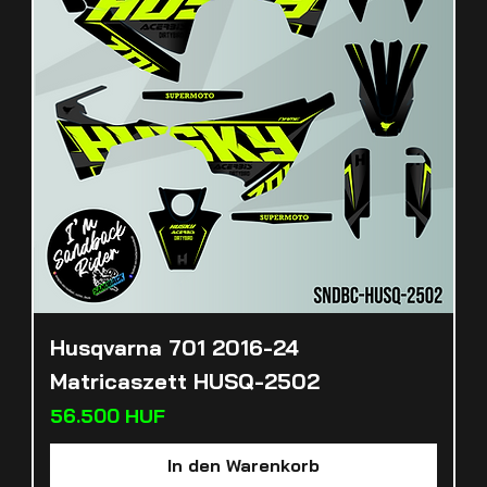
Husqvarna 701 2016-24
Matricaszett HUSQ-2502
Preis
56.500 HUF
In den Warenkorb