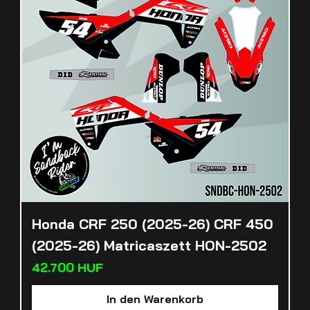
Honda CRF 250 (2025-26) CRF 450
(2025-26) Matricaszett HON-2502
Preis
42.700 HUF
In den Warenkorb