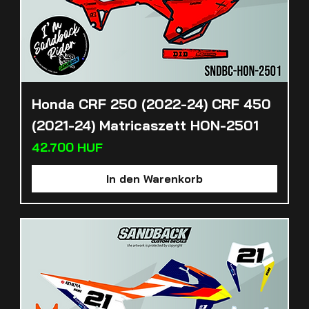
Honda CRF 250 (2022-24) CRF 450
(2021-24) Matricaszett HON-2501
Preis
42.700 HUF
In den Warenkorb