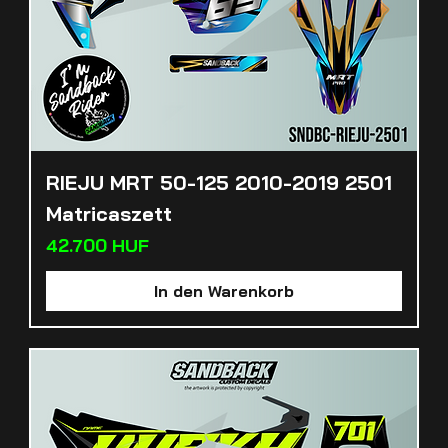
RIEJU MRT 50-125 2010-2019 2501
Matricaszett
Preis
42.700 HUF
In den Warenkorb