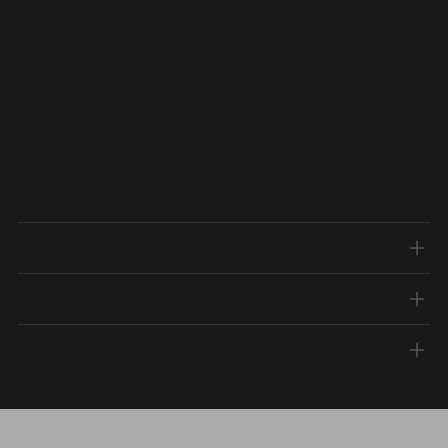
sziklák közé. A többi termékhez hasonlóan extra
erős ragasztós, légcsatornás alappal. A 850
micron vastagságú matricaszett - a jelenleg
Magyarországon elérhető legvastagabb
motordekorációs fólia - kizárólag nálunk kapható.
Minden alap matricaszett fényes, hacsak nem
választasz mellé speciális effektet és ajándék 10
db Mini startszám matrica jár mellé.
SZÁLLÍTÁSI FELTÉTELEK
FIZETÉSI MÓDOK
MATRICA SZÁRMAZÁSA