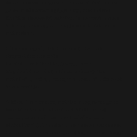
és enduro versenysportok dekorálásában az
„USA minőséget” nyújtja Magyarországon.
Sokféle kiegészítő extrával is kérhető, amely
különlegesen egyedi megjelenést biztosít a
motordnak.
Fólia vastagság:
850 micron (0,85mm)
Ragasztó:
extra erős
Laminátum:
tükörfényű vagy matt
Kiegészítő extrák (felár ellenében):
fluo,
metalizált, króm, , hologram, textúrált és ezek
kombinációja.
A közel 1 mm vastag matrica a legkomolyabb
behatásoknak is ellenáll. A körültekintő
felhelyezés után ezt csak vésővel lehet
eltávolítani :) A hard enduro riderek kedvence.
Extrém felhasználásra, erdőbe, patakba, hegyi