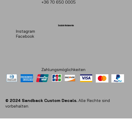
+36 70 650 0005
Soziale Netzwerke
Instagram
Facebook
Zahlungsmöglichkeiten
© 2024 Sandback Custom Decals.
Alle Rechte sind
vorbehalten.