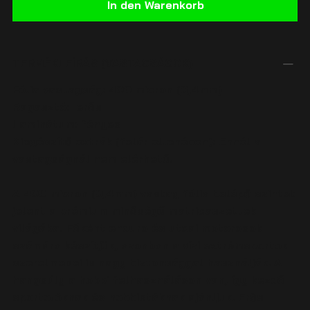
In den Warenkorb
TERMÉKLEÍRÁS (VASTAGSÁGOK)
Fólia vastagság:
400 micron (0,4mm)
Ragasztó:
erős
Laminátum:
fényes
Kiegészítő extrák (felár ellenében):
Ennél a
vastagságnál nem elérhető.
A 400 micron (0,4mm) vastag fólia belépő szintet
jelent a prémium minőségű matricaszettek
világába. Főként enduro és utcai motorosok
számára készítjük, azonban a vízi extrémsportok
szerelmesei is nagy biztonsággal használják. A
hangsúly a hobbi felhasználáson van, így kezdő
sportolóknak és hobbistáknak ajánljuk. Erős