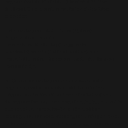
ragasztóval és tükörfényű lamináló fóliával
értékesítjük a prémium hatásfok biztosítása
érdekében.
Fólia vastagság:
600 micron (0,6mm)
Ragasztó:
extra erős
Laminátum:
tükörfényű vagy matt
Kiegészítő extrák (felár ellenében):
fluo,
metalizált, króm, , hologram, textúrált és ezek
kombinációja.
A 0,6 mm-es vastagságával és extra erős
ragasztójával a legkedveltebb termékünk.
Légcsatornás kialakításának köszönhetően a
felragasztást nagyban megkönnyíti, így minimális
gyakorlattal rendelkezők is könnyebben
boldogulhatnak vele. Versenykörülmények között
is hosszú élettartamot biztosít, így a motocross