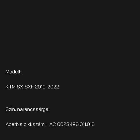
Acerbis startszámtábla - KTM SX-SXF 2019-2022 - Narancssárga
Ursprünglicher
Angebotspreis
12.000 HUF
8.500 HUF
Preis
Modell:
KTM SX-SXF 2019-2022
Szín: narancssárga
Acerbis cikkszám: AC 0023496.011.016
Anzahl